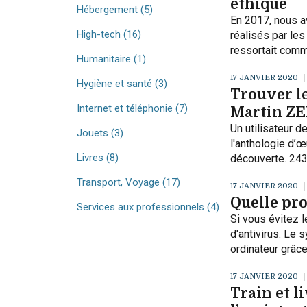
éthique
Hébergement
(5)
En 2017, nous a
High-tech
(16)
réalisés par le
ressortait comme
Humanitaire
(1)
17 JANVIER 2020
Hygiène et santé
(3)
Trouver l
Internet et téléphonie
(7)
Martin Z
Un utilisateur 
Jouets
(3)
l'anthologie d’
Livres
(8)
découverte. 24
Transport, Voyage
(17)
17 JANVIER 2020
Quelle pr
Services aux professionnels
(4)
Si vous évitez l
d'antivirus. Le
ordinateur grâce
17 JANVIER 2020
Train et 