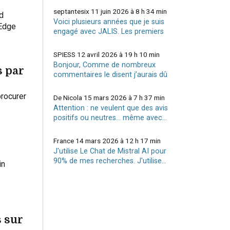
septantesix
11 juin 2026 à 8 h 34 min
d
Voici plusieurs années que je suis
 Edge
engagé avec JALIS. Les premiers
temps,...
SPIESS
12 avril 2026 à 19 h 10 min
Bonjour, Comme de nombreux
 par
commentaires le disent j’aurais dû
lire votre article...
procurer
De Nicola
15 mars 2026 à 7 h 37 min
Attention : ne veulent que des avis
positifs ou neutres... même avec...
France
14 mars 2026 à 12 h 17 min
J'utilise Le Chat de Mistral AI pour
90% de mes recherches. J'utilise...
in
 sur