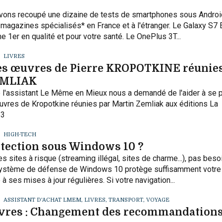
vons recoupé une dizaine de tests de smartphones sous Androi
s magazines spécialisés* en France et à l'étranger. Le Galaxy S7
 1er en qualité et pour votre santé. Le OnePlus 3T...
LIVRES
es œuvres de Pierre KROPOTKINE réunies
EMLIAK
de l'assistant Le Même en Mieux nous a demandé de l'aider à se 
œuvres de Kropotkine réunies par Martin Zemliak aux éditions La
33
HIGH-TECH
otection sous Windows 10 ?
es sites à risque (streaming illégal, sites de charme...), pas beso
 système de défense de Windows 10 protège suffisamment votre
 à ses mises à jour régulières. Si votre navigation...
ASSISTANT D'ACHAT LMEM
,
LIVRES
,
TRANSPORT, VOYAGE
livres : Changement des recommandations