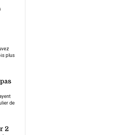
s
ouvez
ois plus
 pas
ayent
ulier de
r 2