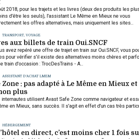
t
ût 2018, pour les trajets et les livres (deux des produits les plu
oins d'être les seuls), l'assistant Le Même en Mieux ne vous
ectement les offres alternatives, mais uniquement les sites...
TRANSPORT, VOYAGE
es aux billets de train Oui.SNCF
us avez repéré une offre de trajet en train sur Oui.SNCF, vous p
s pour vérifier s'il existe des alternatives moins chères et parf
de train d'occasion : TrocDesTrains - A...
ASSISTANT D'ACHAT LMEM
 Zone : pas adapté à Le Même en Mieux et
non plus
es internautes utilisent Avast Safe Zone comme navigateur et ess
ême en Mieux, sans succès. Il s'agit en effet d'un cas très partic
HÉBERGEMENT
’hôtel en direct, c’est moins cher 1 fois su