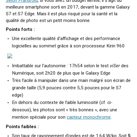
Selon Frandroid
, si vous avez un budget illimité, il s’agit du
meilleure smartphone sorti en 2017, devant la gamme Galaxy
S7 et S7 Edge. Mais il est plus risqué pour la santé et la
qualité de photo est un petit moins bonne.
Points forts :
Une excellente qualité d’affichage et des performance
logicielles au sommet grâce à son processeur Kirin 960
Imbattable sur l’autonomie : 17h54 selon le test
viSer
des
Numérique, soit 2h20 de plus que le Galaxy Edge
Très facile à manipuler dans une main malgré son écran de
grande taille (5,9 pouces contre 5,5 pouces pour le S7
edge)
En dehors du contexte de faible luminosité (cf. ci-
dessous), les photos sont « très bonnes », avec une
mention spéciale pour son
capteur monochrome
.
Points faibles :
Son taux de rayonnement d’ondes est de 1.64 W/kg. Soit
5