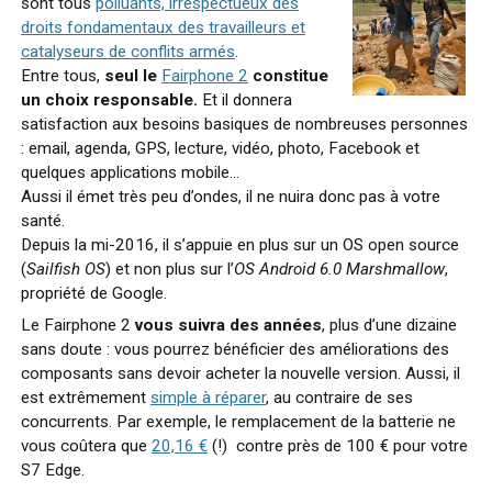
sont tous
polluants, irrespectueux des
droits fondamentaux des travailleurs et
catalyseurs de conflits armés
.
Entre tous,
seul le
Fairphone 2
constitue
un choix responsable.
Et il donnera
satisfaction aux besoins basiques de nombreuses personnes
: email, agenda, GPS, lecture, vidéo, photo, Facebook et
quelques applications mobile…
Aussi il émet très peu d’ondes, il ne nuira donc pas à votre
santé.
Depuis la mi-2016, il s’appuie en plus sur un OS open source
(
Sailfish OS
) et non plus sur l’
OS Android 6.0 Marshmallow
,
propriété de Google.
Le Fairphone 2
vous suivra des années
, plus d’une dizaine
sans doute : vous pourrez bénéficier des améliorations des
composants sans devoir acheter la nouvelle version. Aussi, il
est extrêmement
simple à réparer
, au contraire de ses
concurrents. Par exemple, le remplacement de la batterie ne
vous coûtera que
20,16 €
(!) contre près de 100 € pour votre
S7 Edge.