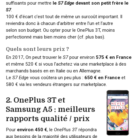
suffisants pour mettre
le
S7 Edge
devant son petit frère le
S7
.
100 € d’écart c’est tout de même un surcoût important. Il
reviendra donc à chacun d’arbitrer entre l’un et l’autre
selon son budget. Ou opter pour le OnePlus 3T, moins
perfectionné mais bien moins cher (cf. plus bas).
Quels sont leurs prix ?
En 2017, On peut trouver le
S7
pour environ
575 € en France
et même 520 € si vous l’achetez via une marketplace à des
marchands basés en en Italie ou en Allemagne.
Le
S7 Edg
e vous coûtera un peu plus :
650 € en France
et
580 € via les vendeurs étrangers sur marketplace.
2. OnePlus 3T et
Samsung A5 : meilleurs
rapports qualité / prix
Pour
environ 450 €
, le
OnePlus 3T
répondra
aux besoins de la majorité des utilisateurs de