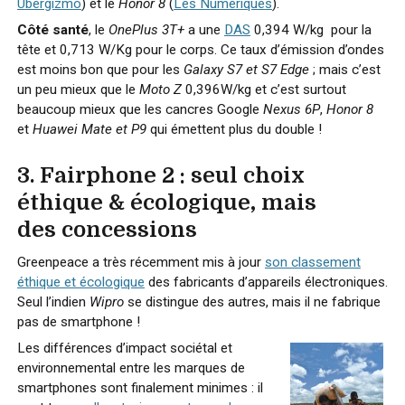
Ubergizmo
) et le
Honor 8
(
Les Numériques
).
Côté santé
, le
OnePlus 3T+
a une
DAS
0,394 W/kg pour la
tête et 0,713 W/Kg pour le corps. Ce taux d’émission d’ondes
est moins bon que pour les
Galaxy S7 et S7 Edge
; mais c’est
un peu mieux que le
Moto Z
0,396W/kg et c’est surtout
beaucoup mieux que les cancres Google
Nexus 6P
,
Honor 8
et
Huawei Mate et P9
qui émettent plus du double !
3. Fairphone 2 : seul choix
éthique & écologique, mais
des concessions
Greenpeace a très récemment mis à jour
son classement
éthique et écologique
des fabricants d’appareils électroniques.
Seul l’indien
Wipro
se distingue des autres, mais il ne fabrique
pas de smartphone !
Les différences d’impact sociétal et
environnemental entre les marques de
smartphones sont finalement minimes : il