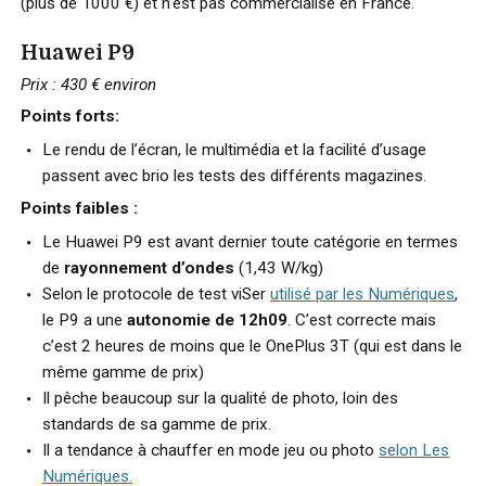
(plus de 1000 €) et n’est pas commercialisé en France.
Huawei P9
Prix : 430 €
environ
Points forts:
Le rendu de l’écran, le multimédia et la facilité d’usage
passent avec brio les tests des différents magazines.
Points faibles :
Le Huawei P9 est avant dernier toute catégorie en termes
de
rayonnement d’ondes
(1,43 W/kg)
Selon le protocole de test viSer
utilisé par les Numériques
,
le P9 a une
autonomie de 12h09
. C’est correcte mais
c’est 2 heures de moins que le OnePlus 3T (qui est dans le
même gamme de prix)
Il pêche beaucoup sur la qualité de photo, loin des
standards de sa gamme de prix.
Il a tendance à chauffer en mode jeu ou photo
selon Les
Numériques.