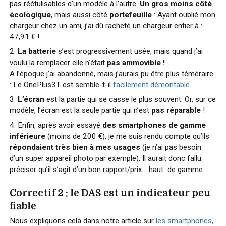
pas réétulisables d’un modèle à l’autre.
Un gros moins côté
écologique
, mais aussi côté
portefeuille
: Ayant oublié mon
chargeur chez un ami, j’ai dû racheté un chargeur entier à :
47,91 € !
2.
La batterie
s’est progressivement usée, mais quand j’ai
voulu la remplacer elle n’était
pas ammovible !
A l’époque j’ai abandonné, mais j’aurais pu être plus téméraire
: Le OnePlus3T est semble-t-il
facilement démontable
.
3.
L’écran
est la partie qui se casse le plus souvent. Or, sur ce
modèle, l’écran est la seule partie qui n’est
pas réparable
!
4. Enfin, après avoir essayé
des smartphones de gamme
inférieure
(moins de 200 €), je me suis rendu compte qu’ils
répondaient très bien à mes usages
(je n’ai pas besoin
d’un super appareil photo par exemple). Il aurait donc fallu
préciser qu’il s’agit d’un bon rapport/prix… haut de gamme.
Correctif 2 : le DAS est un indicateur peu
fiable
Nous expliquons cela dans notre article sur
les smartphones,