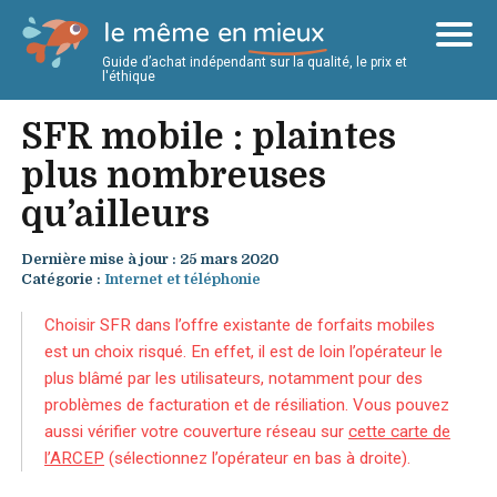
Guide d’achat indépendant sur la qualité, le prix et
l'éthique
SFR mobile : plaintes
plus nombreuses
qu’ailleurs
Dernière mise à jour : 25 mars 2020
Catégorie :
Internet et téléphonie
Choisir SFR dans l’offre existante de forfaits mobiles
est un choix risqué. En effet, il est de loin l’opérateur le
plus blâmé par les utilisateurs, notamment pour des
problèmes de facturation et de résiliation. Vous pouvez
aussi vérifier votre couverture réseau sur
cette carte de
l’ARCEP
(sélectionnez l’opérateur en bas à droite).