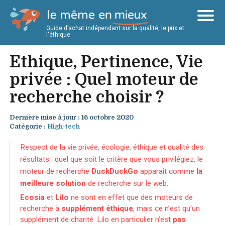
Guide d’achat indépendant sur la qualité, le prix et
l'éthique
Ethique, Pertinence, Vie
privée : Quel moteur de
recherche choisir ?
Dernière mise à jour : 16 octobre 2020
Catégorie :
High-tech
Respect de la vie privée, écologie, éthique et qualité des
résultats : quel que soit le critère que vous privilégiez, le
moteur de recherche
DuckDuckGo
apparaît comme
la
meilleure solution
de recherche sur le web.
Ecosia
et
Lilo
ne sont en effet que des moteurs de
recherche à
supplément éthique
, mais ce n’est qu’un
supplément de charité. Lilo en particulier n’est
pas