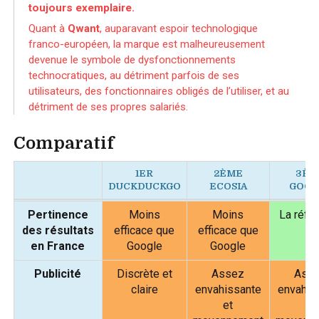
toujours exemplaire.
Quant à
Qwant
, auparavant espoir technologique
franco-européen, la marque est malheureusement
devenue le symbole de dysfonctionnements
technocratiques, au détriment parfois de ses
utilisateurs, des fonctionnaires obligés de l’utiliser, et au
détriment de ses propres salariés.
Comparatif
1ER
2ÈME
3ÈM
DUCKDUCKGO
ECOSIA
GOOG
1ER
2ÈME
3ÈME
Pertinence
Moins
Moins
La réfé
DUCKDUCKGO
ECOSIA
GOOGLE
des résultats
efficace que
efficace que
en France
Google
Google
Publicité
Discrète et
Assez
Ass
claire
envahissante
envahis
et
et