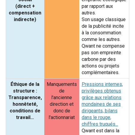
(direct +
par rapport aux
compensation
autres.
indirecte)
Son usage classique
de la publicité incite
à la consommation
comme les autres.
Qwant ne compense
pas son empreinte
carbone par des
actions ou projets
complémentaires.
Éthique de la
Manquements
Pressions internes,
structure :
de
privilèges obtenus
Transparence,
l'ancienne
grâce aux relations
honnêteté,
direction et
mondaines de ses
conditions de
donc de
dirigeants, bilans
travail…
l'actionnariat
dans le rouge,
chiffres truqués...
Qwant est dans la