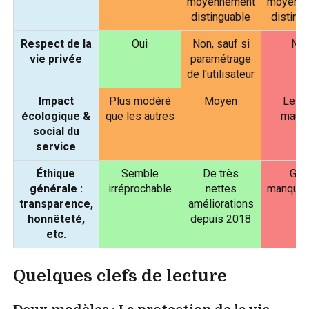
moyennement
moyenn
distinguable
disting
Respect de la
Oui
Non, sauf si
No
vie privée
paramétrage
de l'utilisateur
Impact
Plus modéré
Moyen
Le pl
écologique &
que les autres
mauv
social du
service
Éthique
Semble
De très
Gro
générale :
irréprochable
nettes
manque
transparence,
améliorations
honnêteté,
depuis 2018
etc.
Quelques clefs de lecture