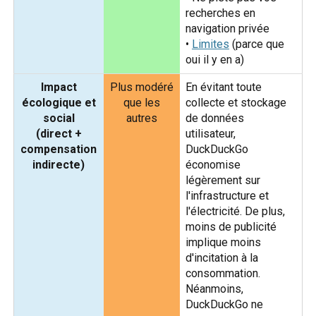
recherches en
navigation privée
•
Limites
(parce que
oui il y en a)
Impact
Plus modéré
En évitant toute
écologique et
que les
collecte et stockage
social
autres
de données
(direct +
utilisateur,
compensation
DuckDuckGo
indirecte)
économise
légèrement sur
l'infrastructure et
l'électricité. De plus,
moins de publicité
implique moins
d'incitation à la
consommation.
Néanmoins,
DuckDuckGo ne