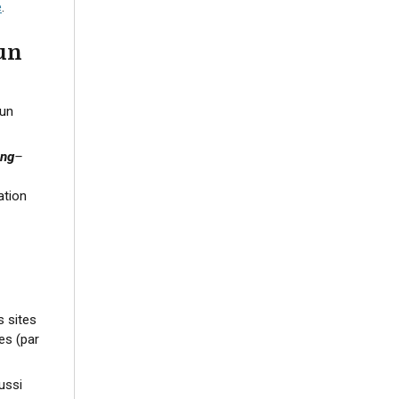
e
.
un
 un
ng
–
ation
 sites
es (par
ussi