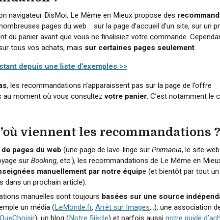
sion navigateur DisMoi, Le Même en Mieux propose des
recommand
nombreuses pages du web : sur la page d’accueil d’un site, sur un pr
 du panier avant que vous ne finalisiez votre commande. Cependant
sur tous vos achats, mais
sur certaines pages seulement
.
istant depuis une liste d’exemples >>
as
, les recommandations n’apparaissent pas sur la page de l’offre
s au moment où vous consultez
votre panier
. C’est notamment le 
 d’où viennent les recommandations 
 de pages du web
(une page de lave-linge sur
Pixmania
, le site we
voyage sur
Booking
, etc.), les recommandations de Le Même en Mieu
nseignées manuellement par notre équip
e (et bientôt par tout u
 dans un prochain article).
ions manuelles sont toujours
basées sur une source indépend
exemple un média (
LeMonde.fr
,
Arrêt sur Images
…), une association d
QueChoisir
), un blog (
Notre Siècle
) et parfois aussi
notre guide d’ac