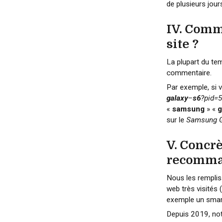
de plusieurs jour
IV. Comm
site ?
La plupart du te
commentaire.
Par exemple, si 
galaxy
–
s6
?pid=
«
samsung
» «
g
sur le
Samsung G
V. Concr
recomma
Nous les rempli
web très visités
exemple un sma
Depuis 2019, no