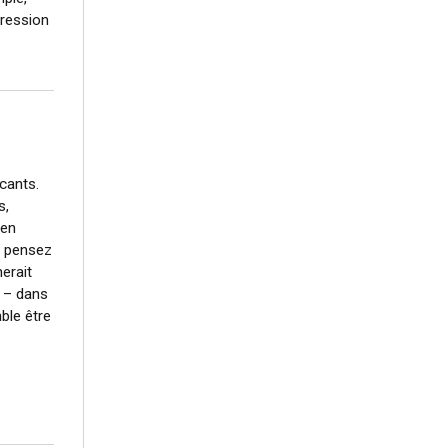
pression
ncants.
s,
 en
s pensez
erait
e – dans
ble être