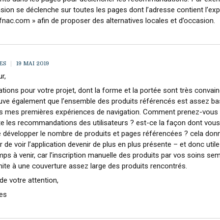
nsion se déclenche sur toutes les pages dont l’adresse contient l’ex
e.fnac.com » afin de proposer des alternatives locales et d’occasion.
ES
19 MAI 2019
r,
tations pour votre projet, dont la forme et la portée sont très convai
uve également que l’ensemble des produits référencés est assez ba
ès mes premières expériences de navigation. Comment prenez-vous
 les recommandations des utilisateurs ? est-ce la façon dont vou
e développer le nombre de produits et pages référencées ? cela donn
ir de voir l’application devenir de plus en plus présente – et donc util
mps à venir, car l’inscription manuelle des produits par vos soins sem
mite à une couverture assez large des produits rencontrés.
de votre attention,
es