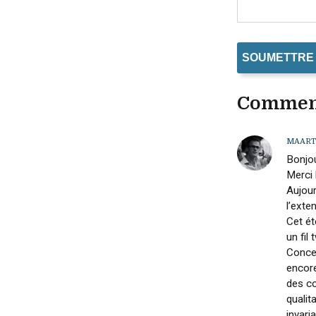
Comment
MAAR
Bonjo
Merci
Aujour
l’exte
Cet ét
un fil
Concer
encore
des co
qualit
invari