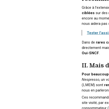
Grâce à l’exten
ciblées
sur des 
encore au moment
nous aidera pas 
Tester l’ass
Dans de
rares c
directement mai
Oui-SNCF
.
II. Mais
Pour beaucoup
Nespresso
, un 
(LMEM) sont
re
nous en parlerons
Ces recommandat
site visité, par 
consommateur (