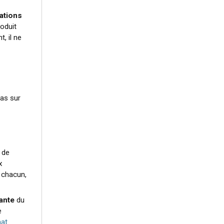
ations
oduit
, il ne
cas sur
?
b de
x
n chacun,
ante
du
e
hat