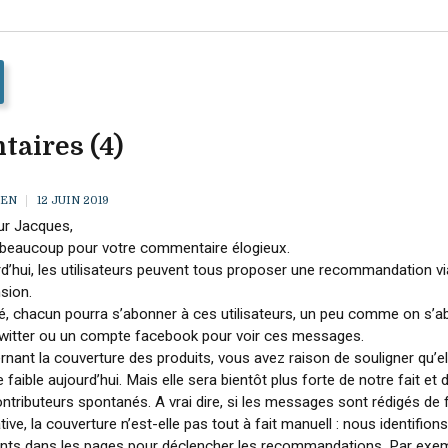
aires (4)
TEN
12 JUIN 2019
ur Jacques,
 beaucoup pour votre commentaire élogieux.
d’hui, les utilisateurs peuvent tous proposer une recommandation vi
nsion.
é, chacun pourra s’abonner à ces utilisateurs, un peu comme on s’
 twitter ou un compte facebook pour voir ces messages.
nant la couverture des produits, vous avez raison de souligner qu’el
 faible aujourd’hui. Mais elle sera bientôt plus forte de notre fait et d
ntributeurs spontanés. A vrai dire, si les messages sont rédigés de
ative, la couverture n’est-elle pas tout à fait manuell : nous identifion
ants dans les pages pour déclencher les recommandations. Par exem