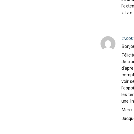
l’exte
« livr
JACQU
Bonjou
Félici
Je tro
d’apr
compte
voir s
l’espo
les te
une li
Merci 
Jacqu